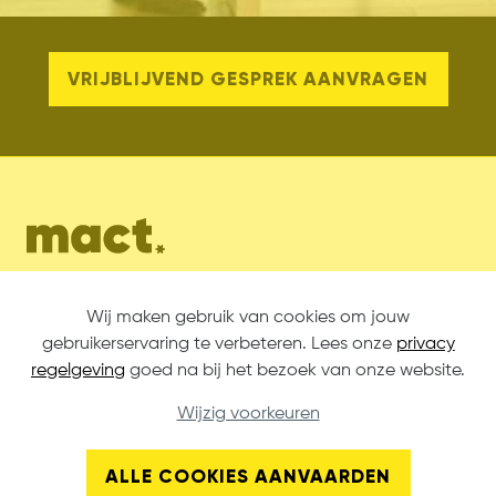
VRIJBLIJVEND GESPREK AANVRAGEN
mact BV
Gitsbergstraat 7C
Wij maken gebruik van cookies om jouw
+32 (0) 51 43 85 90
8800 Roeselare
gebruikerservaring te verbeteren. Lees onze
privacy
info@mact.be
België
regelgeving
goed na bij het bezoek van onze website.
Wijzig voorkeuren
BTW BE0763.482.149
Privacy regelgeving
Algemene
ALLE COOKIES AANVAARDEN
voorwaarden