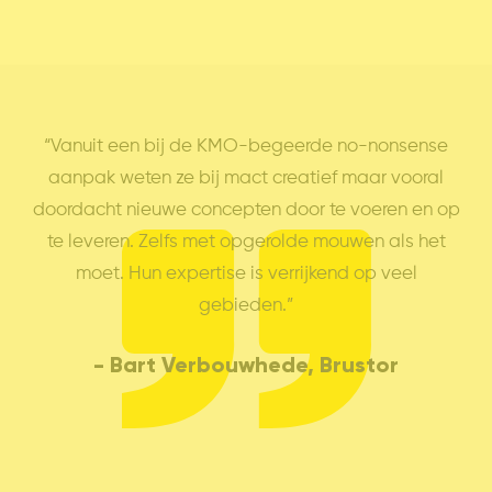
,
“Vanuit een bij de KMO-begeerde no-nonsense
"
nt
aanpak weten ze bij mact creatief maar vooral
an
et
doordacht nieuwe concepten door te voeren en op
ok
te leveren. Zelfs met opgerolde mouwen als het
ze
n in
moet. Hun expertise is verrijkend op veel
gebieden.”
v
 &
- Bart Verbouwhede, Brustor
-