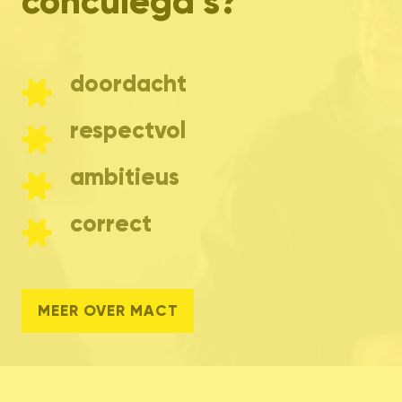
conculega’s?
doordacht
respectvol
ambitieus
correct
MEER OVER MACT